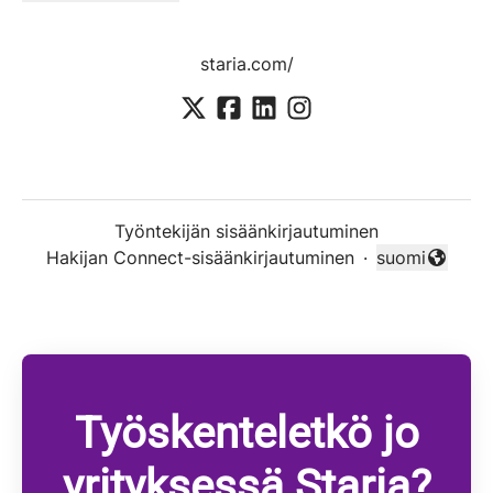
staria.com/
Työntekijän sisäänkirjautuminen
Hakijan Connect-sisäänkirjautuminen
·
suomi
Vaihda kieli
Työskenteletkö jo
yrityksessä Staria?