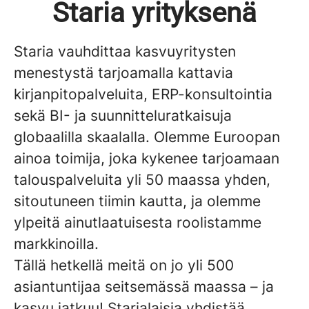
Staria yrityksenä
Staria vauhdittaa kasvuyritysten
menestystä tarjoamalla kattavia
kirjanpitopalveluita, ERP-konsultointia
sekä BI- ja suunnitteluratkaisuja
globaalilla skaalalla. Olemme Euroopan
ainoa toimija, joka kykenee tarjoamaan
talouspalveluita yli 50 maassa yhden,
sitoutuneen tiimin kautta, ja olemme
ylpeitä ainutlaatuisesta roolistamme
markkinoilla.
Tällä hetkellä meitä on jo yli 500
asiantuntijaa seitsemässä maassa – ja
kasvu jatkuu! Starialaisia yhdistää